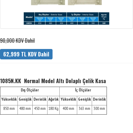
90,000 KDV Dahil
62,999 TL KDV Dahil
1085N.KK Normal Model Altı Dolaplı Çelik Kasa
Dış Ölçüler
İç Ölçüler
Yükseklik
Genişlik
Derinlik
Ağırlık
Yükseklik
Genişlik
Derinlik
850 mm
480 mm
450 mm
180 Kg
400 mm
363 mm
300 mm